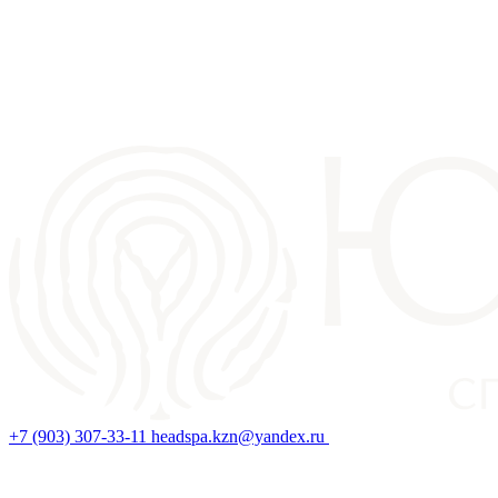
+7 (903) 307-33-11
headspa.kzn@yandex.ru