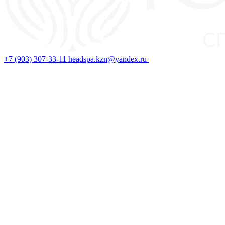
+7 (903) 307-33-11
headspa.kzn@yandex.ru